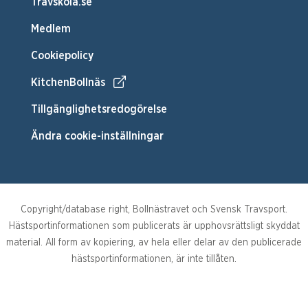
Travskola.se
Medlem
Cookiepolicy
KitchenBollnäs
Tillgänglighetsredogörelse
Ändra cookie-inställningar
Copyright/database right, Bollnästravet och Svensk Travsport.
Hästsportinformationen som publicerats är upphovsrättsligt skyddat
material. All form av kopiering, av hela eller delar av den publicerade
hästsportinformationen, är inte tillåten.