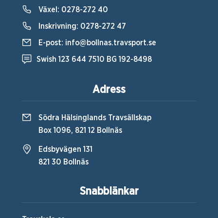
Växel:
0278-272 40
Inskrivning:
0278-272 47
E-post:
info@bollnas.travsport.se
Swish 123 644 7510 BG 192-8498
Adress
Södra Hälsinglands Travsällskap
Box 1096, 821 12 Bollnäs
Edsbyvägen 131
821 30 Bollnäs
Snabblänkar