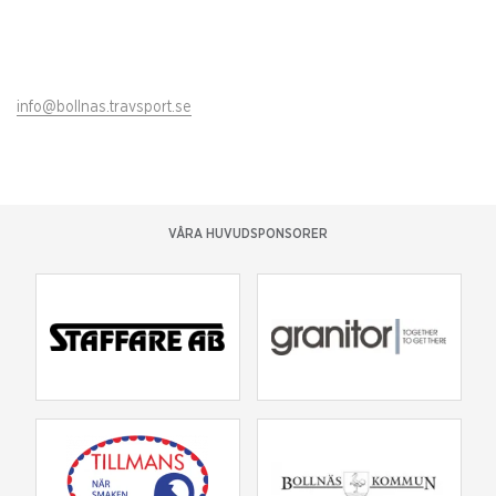
info@bollnas.travsport.se
VÅRA HUVUDSPONSORER