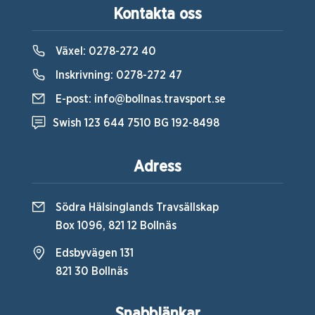
Kontakta oss
Växel:
0278-272 40
Inskrivning:
0278-272 47
E-post:
info@bollnas.travsport.se
Swish 123 644 7510 BG 192-8498
Adress
Södra Hälsinglands Travsällskap
Box 1096, 821 12 Bollnäs
Edsbyvägen 131
821 30 Bollnäs
Snabblänkar