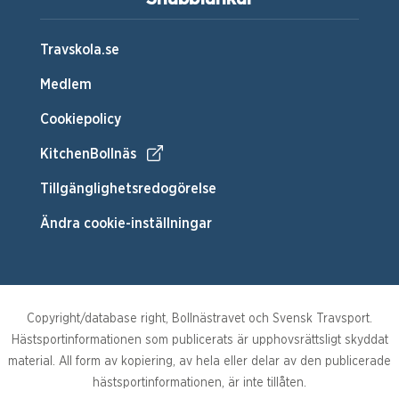
Travskola.se
Medlem
Cookiepolicy
KitchenBollnäs
Tillgänglighetsredogörelse
Ändra cookie-inställningar
Copyright/database right, Bollnästravet och Svensk Travsport.
Hästsportinformationen som publicerats är upphovsrättsligt skyddat
material. All form av kopiering, av hela eller delar av den publicerade
hästsportinformationen, är inte tillåten.