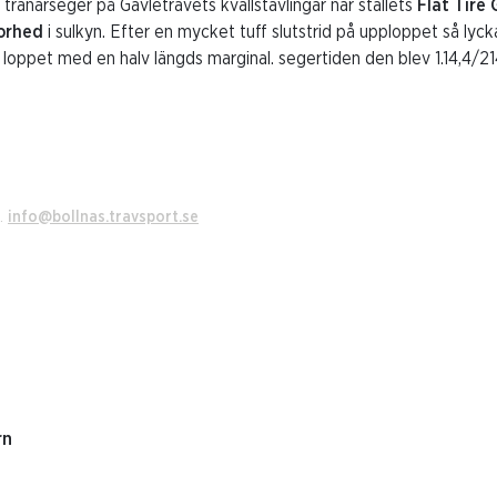
tränarseger på Gävletravets kvällstävlingar när stallets
Flat Tire
lorhed
i sulkyn. Efter en mycket tuff slutstrid på upploppet så lyc
r loppet med en halv längds marginal. segertiden den blev 1.14,4
6.
info@bollnas.travsport.se
rn