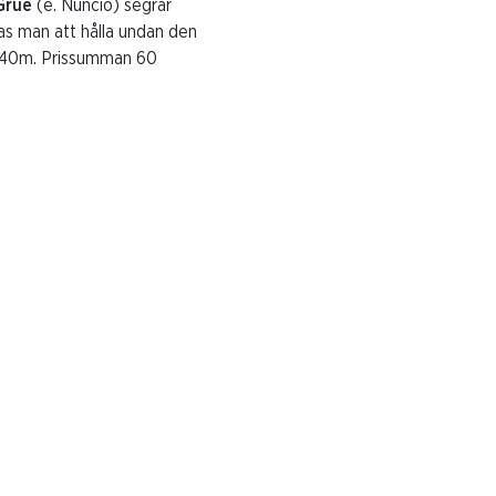
 Grue
(e. Nuncio) segrar
kas man att hålla undan den
/2140m. Prissumman 60