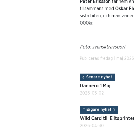
Peter Eriksson
tar hem en 
tillsammans med
Oskar F
sista biten, och man vinne
000kr.
Foto: svensktravsport
Publicerad fredag 1 maj 202
Senare nyhet
Dannero 1 Maj
2026-05-02
Tidigare nyhet
Wild Card till Elitsprinte
2026-04-30