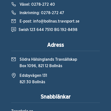
Växel:
0278-272 40
Inskrivning:
0278-272 47
E-post:
info@bollnas.travsport.se
Swish 123 644 7510 BG 192-8498
Adress
Södra Hälsinglands Travsällskap
Box 1096, 821 12 Bollnäs
Edsbyvägen 131
821 30 Bollnäs
Snabblänkar