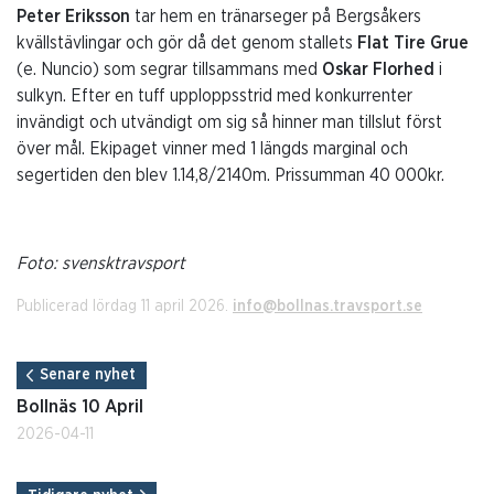
Peter Eriksson
tar hem en tränarseger på Bergsåkers
kvällstävlingar och gör då det genom stallets
Flat Tire Grue
(e. Nuncio) som segrar tillsammans med
Oskar Florhed
i
sulkyn. Efter en tuff upploppsstrid med konkurrenter
invändigt och utvändigt om sig så hinner man tillslut först
över mål. Ekipaget vinner med 1 längds marginal och
segertiden den blev 1.14,8/2140m. Prissumman 40 000kr.
Foto: svensktravsport
Publicerad lördag 11 april 2026.
info@bollnas.travsport.se
Senare nyhet
Bollnäs 10 April
2026-04-11