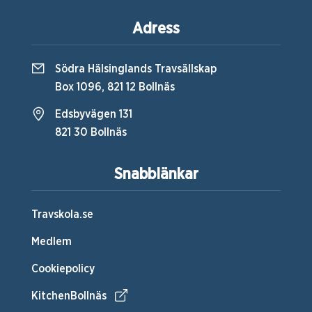
Adress
Södra Hälsinglands Travsällskap
Box 1096, 821 12 Bollnäs
Edsbyvägen 131
821 30 Bollnäs
Snabblänkar
Travskola.se
Medlem
Cookiepolicy
KitchenBollnäs