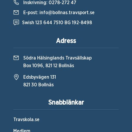
Inskrivning:
0278-272 47
E-post:
info@bollnas.travsport.se
Swish 123 644 7510 BG 192-8498
Adress
Södra Hälsinglands Travsällskap
Box 1096, 821 12 Bollnäs
Edsbyvägen 131
821 30 Bollnäs
Snabblänkar
Travskola.se
Medlem