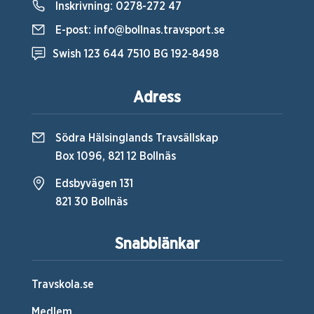
Inskrivning:
0278-272 47
E-post:
info@bollnas.travsport.se
Swish 123 644 7510 BG 192-8498
Adress
Södra Hälsinglands Travsällskap
Box 1096, 821 12 Bollnäs
Edsbyvägen 131
821 30 Bollnäs
Snabblänkar
Travskola.se
Medlem