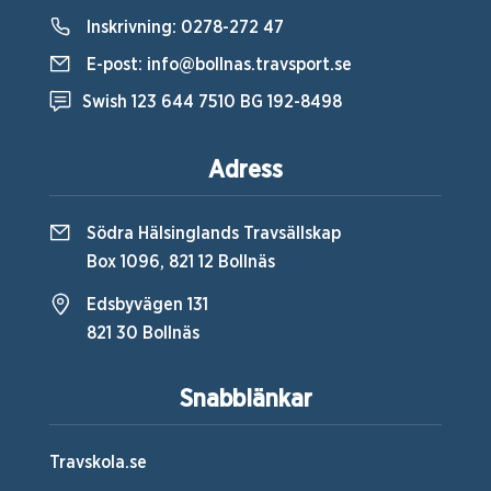
Inskrivning:
0278-272 47
E-post:
info@bollnas.travsport.se
Swish 123 644 7510 BG 192-8498
Adress
Södra Hälsinglands Travsällskap
Box 1096, 821 12 Bollnäs
Edsbyvägen 131
821 30 Bollnäs
Snabblänkar
Travskola.se